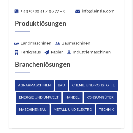
+ 49 (0) 82 41 / 96 77 – 0
info@leinsle.com
Produktlösungen
Landmaschinen
Baumaschinen
Fertighaus
Papier
Industriemaschinen
Branchenlösungen
AGRARMASCHINEN
BAU
CHEMIE UND ROHSTOFFE
ENERGIE UND UMWELT
HANDEL
KONSUMGÜTER
MASCHINENBAU
METALL UND ELEKTRO
TECHNIK